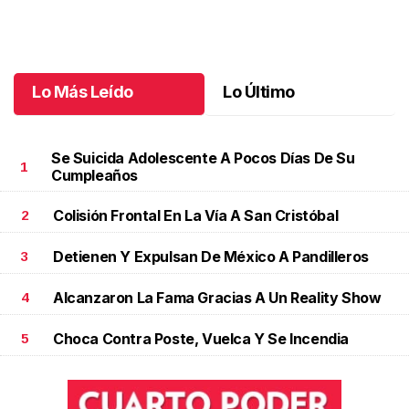
Una emotiva jubilación en educación especial
.
Una emotiva
jubilación en educación especial
Octubre 04 l
Lo Más Leído
Lo Último
Se Suicida Adolescente A Pocos Días De Su
1
Cumpleaños
Colisión Frontal En La Vía A San Cristóbal
2
Detienen Y Expulsan De México A Pandilleros
3
Alcanzaron La Fama Gracias A Un Reality Show
4
Choca Contra Poste, Vuelca Y Se Incendia
5