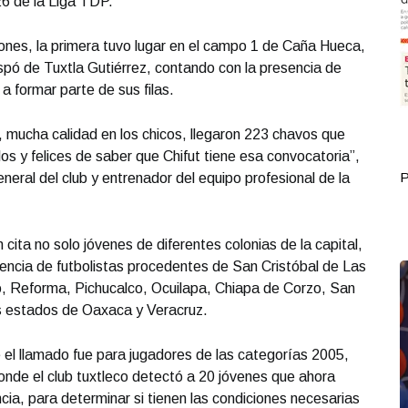
6 de la Liga TDP.
ones, la primera tuvo lugar en el campo 1 de Caña Hueca,
ospó de Tuxtla Gutiérrez, contando con la presencia de
 formar parte de sus filas.
 mucha calidad en los chicos, llegaron 223 chavos que
os y felices de saber que Chifut tiene esa convocatoria”,
Portada Septiembre 30
P
eneral del club y entrenador del equipo profesional de la
 cita no solo jóvenes de diferentes colonias de la capital,
encia de futbolistas procedentes de San Cristóbal de Las
, Reforma, Pichucalco, Ocuilapa, Chiapa de Corzo, San
s estados de Oaxaca y Veracruz.
e el llamado fue para jugadores de las categorías 2005,
nde el club tuxtleco detectó a 20 jóvenes que ahora
ia, para determinar si tienen las condiciones necesarias