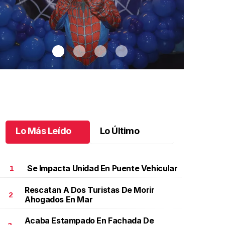
Lo Más Leído
Lo Último
Se Impacta Unidad En Puente Vehicular
1
Rescatan A Dos Turistas De Morir
2
Ahogados En Mar
antiago cumplió 3 años
.
Santiago cumplió 3 años
Un día espec
Aniela Mar
ctubre 03 l
Acaba Estampado En Fachada De
Octubre 02 