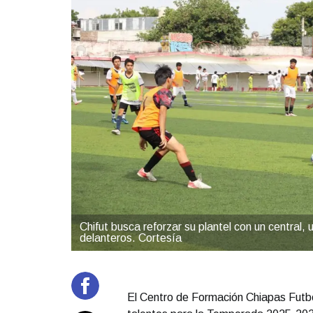
Chifut busca reforzar su plantel con un central
delanteros. Cortesía
El Centro de Formación Chiapas Futbo