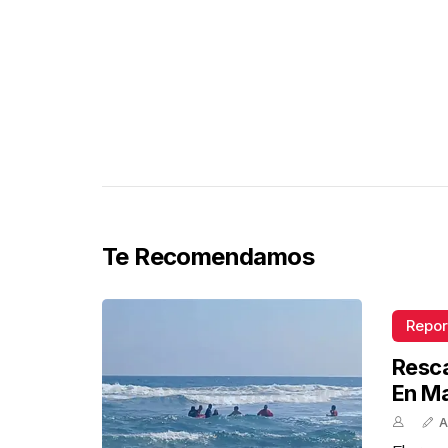
Te Recomendamos
Repor
Resca
En M
A