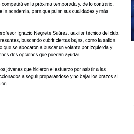
e competirá en la próxima temporada y, de lo contrario,
de la academia, para que pulan sus cualidades y más
rofesor Ignacio Negrete Suárez, auxiliar técnico del club,
resantes, buscando cubrir ciertas bajas, como la salida
o que se abocaron a buscar un volante por izquierda y
 menos dos opciones que puedan ayudar.
s jóvenes que hicieron el esfuerzo por asistir a las
cionados a seguir preparándose y no bajar los brazos si
sión.
REPORTE4 | 03 10 2025 con Rodolfo Flores
.
S
REPORTE4 | 03 10 2025 con Rodolfo Flores
O
Octubre 03 l 4 Visitas