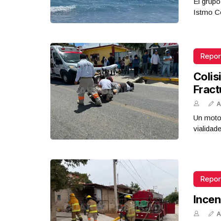
El grupo
Istmo Co
Repor
Colis
Fract
A
Un motoc
vialidad
Repor
Incen
A