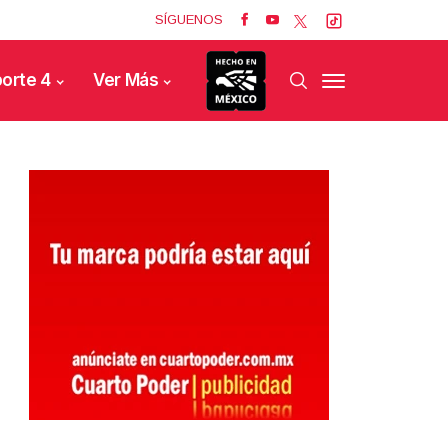
SÍGUENOS
orte 4
Ver Más