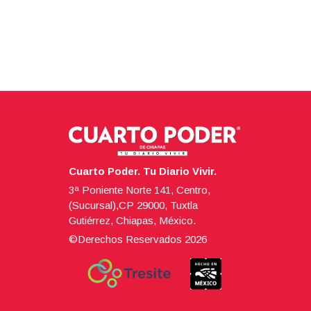
Cuarto Poder. Tu Diario Vivir.
3ª Poniente Norte 141, Centro,
(Sucursal),CP 29000, Tuxtla
Gutiérrez, Chiapas, México.
©Derechos Reservados
2026