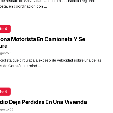
 de rescate de Salvavidas, adscrito a la Fiscalía Regional
sta, en coordinación con ...
te 4
iona Motorista En Camioneta Y Se
ura
gosto 06
iclista que circulaba a exceso de velocidad sobre una de las
es de Comitán, terminó ...
te 4
dio Deja Pérdidas En Una Vivienda
gosto 06