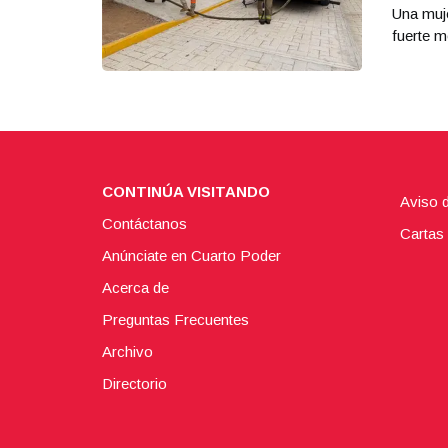
Una muje
fuerte m
CONTINÚA VISITANDO
Aviso 
Contáctanos
Cartas 
Anúnciate en Cuarto Poder
Acerca de
Preguntas Frecuentes
Archivo
Directorio