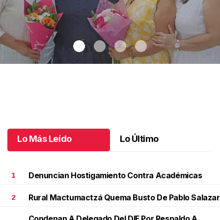
Una emotiva jubilación en educación especial
.
Una emotiva
jubilación en educación especial
Octubre 04 l
Lo Más Leído
Lo Último
Denuncian Hostigamiento Contra Académicas
1
Rural Mactumactzá Quema Busto De Pablo Salazar
2
Condenan A Delegado Del DIF Por Respaldo A