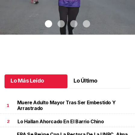
Celebran 3.ª Carrera Lucha Contra el Cáncer de Mama
.
Celebran
3.ª Carrera Lucha Contra el Cáncer de Mama
Octubre 06 l
Lo Más Leído
Lo Último
Muere Adulto Mayor Tras Ser Embestido Y
1
Arrastrado
Lo Hallan Ahorcado En El Barrio Chino
2
ERA Se Reúne Con La Rectora De La UNRC, Alma