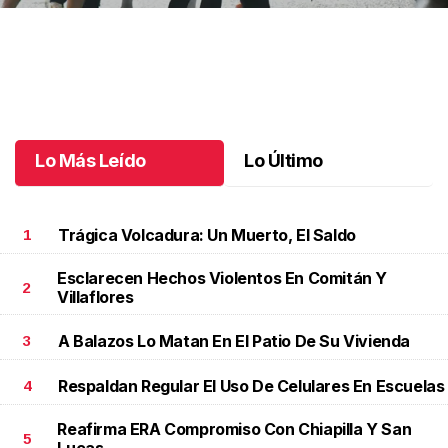
Jaguares FC derrota a Deportiva Venados
.
Jaguares FC derrota
a Deportiva Venados
Octubre 22 l
Lo Más Leído
Lo Último
Trágica Volcadura: Un Muerto, El Saldo
1
Esclarecen Hechos Violentos En Comitán Y
2
Villaflores
A Balazos Lo Matan En El Patio De Su Vivienda
3
Respaldan Regular El Uso De Celulares En Escuelas
4
Reafirma ERA Compromiso Con Chiapilla Y San
5