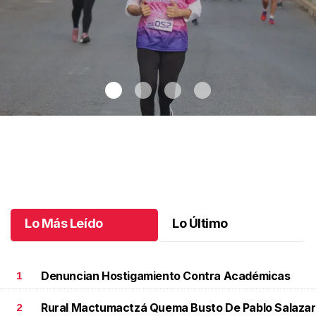
Celebran 3.ª Carrera Lucha Contra el Cáncer de Mama
.
Celebran
3.ª Carrera Lucha Contra el Cáncer de Mama
Octubre 06 l
Lo Más Leído
Lo Último
Denuncian Hostigamiento Contra Académicas
1
Rural Mactumactzá Quema Busto De Pablo Salazar
2