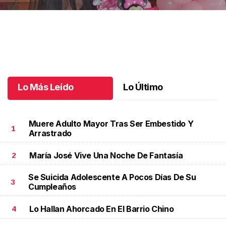
Un día especial para Aniela María
.
Un día especial para Aniela
María
Octubre 02 l
Lo Más Leído
Lo Último
Muere Adulto Mayor Tras Ser Embestido Y
1
Arrastrado
María José Vive Una Noche De Fantasía
2
Se Suicida Adolescente A Pocos Días De Su
3
Cumpleaños
Lo Hallan Ahorcado En El Barrio Chino
4