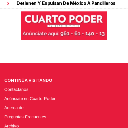
Detienen Y Expulsan De México A Pandilleros
5
CONTINÚA VISITANDO
Contáctanos
Anúnciate en Cuarto Poder
Acerca de
Preguntas Frecuentes
Archivo