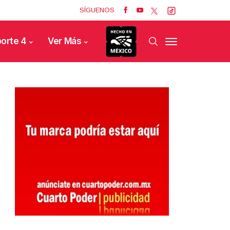
SÍGUENOS
orte 4
Ver Más