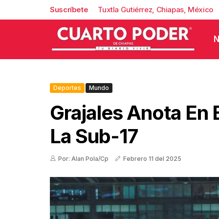
Suscríbete
Tuxtla Gutiérrez, Chiapas, México
N
Deportes
Mundo
Grajales Anota En E
La Sub-17
Por: Alan Pola/Cp
Febrero 11 del 2025