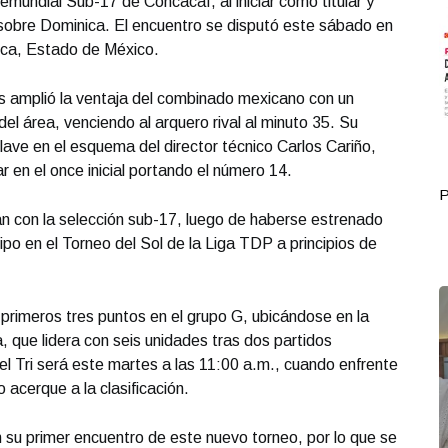
remundial Sub-17 de Concacaf, al iniciar como titular y
-0 sobre Dominica. El encuentro se disputó este sábado en
uca, Estado de México.
les amplió la ventaja del combinado mexicano con un
el área, venciendo al arquero rival al minuto 35. Su
ave en el esquema del director técnico Carlos Cariño,
r en el once inicial portando el número 14.
Portada Octubre 01
P
n con la selección sub-17, luego de haberse estrenado
po en el Torneo del Sol de la Liga TDP a principios de
primeros tres puntos en el grupo G, ubicándose en la
 que lidera con seis unidades tras dos partidos
el Tri será este martes a las 11:00 a.m., cuando enfrente
o acerque a la clasificación.
 su primer encuentro de este nuevo torneo, por lo que se