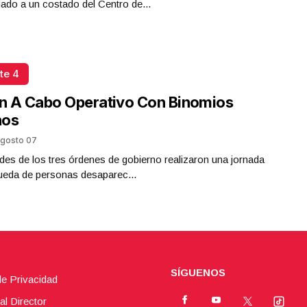
do a un costado del Centro de...
te 4
n A Cabo Operativo Con Binomios
nos
gosto 07
des de los tres órdenes de gobierno realizaron una jornada
ueda de personas desaparec...
SÍGUENOS
de Privacidad
al Director