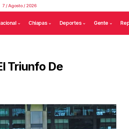
7 / Agosto / 2026
acional
Chiapas
Deportes
Gente
Rep
l Triunfo De