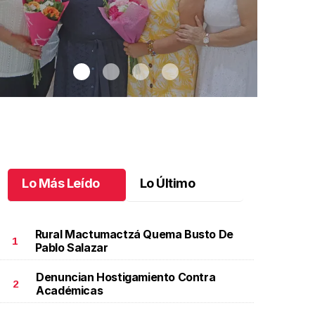
Lo Más Leído
Lo Último
Rural Mactumactzá Quema Busto De
1
Pablo Salazar
Denuncian Hostigamiento Contra
na emotiva jubilación en educación especial
.
Una
Santiago cu
2
Académicas
motiva jubilación en educación especial
Octubre 03 
ctubre 04 l