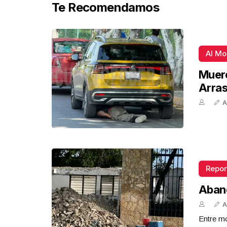
Te Recomendamos
Al M
Muere
Arra
A
Repor
Aban
A
Entre mo