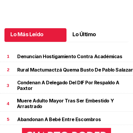
Santiago cumplió 3 años
.
Santiago cumplió 3 años
Octubre 03 l
Lo Más Leído
Lo Último
Denuncian Hostigamiento Contra Académicas
1
Rural Mactumactzá Quema Busto De Pablo Salazar
2
Condenan A Delegado Del DIF Por Respaldo A
3
Paxtor
Muere Adulto Mayor Tras Ser Embestido Y
4
Arrastrado
Abandonan A Bebé Entre Escombros
5