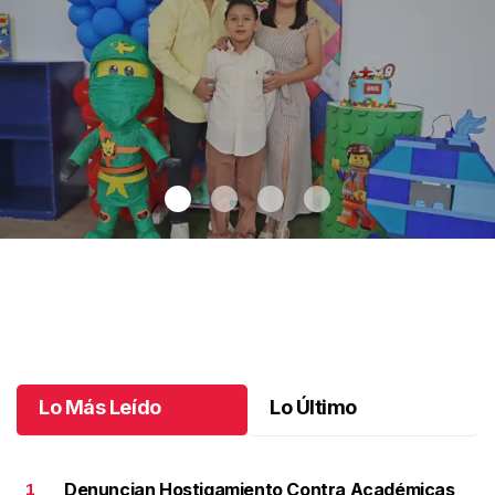
Bernardo festejó 9 años de vida
.
Bernardo festejó 9 años de
vida
Junio 15 l
Lo Más Leído
Lo Último
Denuncian Hostigamiento Contra Académicas
1