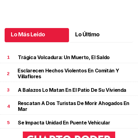
Montse y Salvador unieron sus vidas
.
Montse y Salvador unieron
sus vidas
Octubre 09 l
Lo Más Leído
Lo Último
Trágica Volcadura: Un Muerto, El Saldo
1
Esclarecen Hechos Violentos En Comitán Y
2
Villaflores
A Balazos Lo Matan En El Patio De Su Vivienda
3
Rescatan A Dos Turistas De Morir Ahogados En
4
Mar
Se Impacta Unidad En Puente Vehicular
5