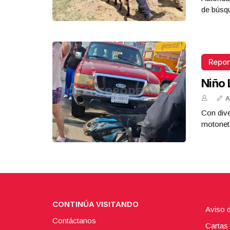
de búsq
Repor
Niño 
A
Con dive
motoneta
CONTINÚA VISITANDO
Aviso 
Contáctanos
Cartas 