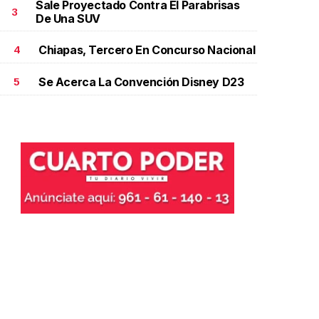
Sale Proyectado Contra El Parabrisas
3
ctubre 20 l
De Una SUV
Chiapas, Tercero En Concurso Nacional
4
Se Acerca La Convención Disney D23
5