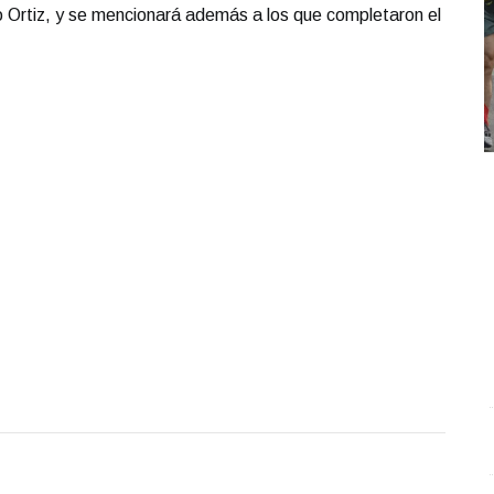
 Ortiz, y se mencionará además a los que completaron el
REPORTE4 | 17 10 2025 con Rodolfo Flores
.
C
REPORTE4 | 17 10 2025 con Rodolfo Flores
c
c
Octubre 17 l 13 Visitas