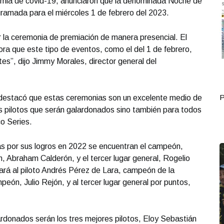
emia de covid-19, anunciaron que la denominada Noche de
gramada para el miércoles 1 de febrero del 2023.
r la ceremonia de premiación de manera presencial. El
hora que este tipo de eventos, como el del 1 de febrero,
es”, dijo Jimmy Morales, director general del
Portada Octubre 17
P
 destacó que estas ceremonias son un excelente medio de
s pilotos que serán galardonados sino también para todos
o Series.
as por sus logros en 2022 se encuentran el campeón,
Abraham Calderón, y el tercer lugar general, Rogelio
rá al piloto Andrés Pérez de Lara, campeón de la
n, Julio Rejón, y al tercer lugar general por puntos,
rdonados serán los tres mejores pilotos, Eloy Sebastián