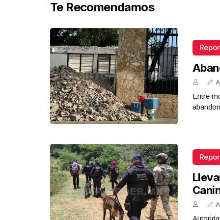
Te Recomendamos
Repor
Aban
A
Entre mo
abandona
Repor
Lleva
Cani
A
Autorida