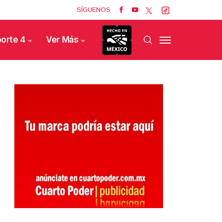
SÍGUENOS
orte 4
Ver Más