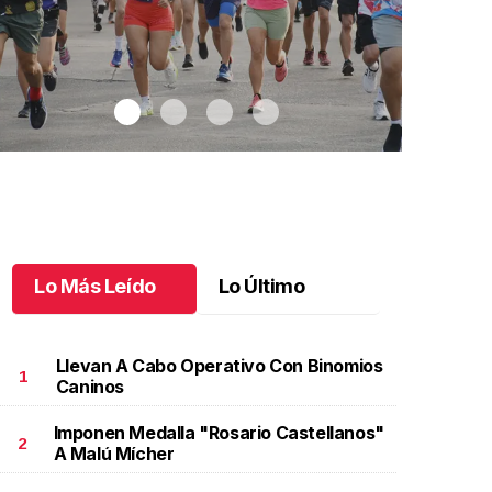
Lo Más Leído
Lo Último
Llevan A Cabo Operativo Con Binomios
1
Caninos
Imponen Medalla "Rosario Castellanos"
arrera Ceramat 2025 reúne a más de cinco mil
Tux Open 20
2
A Malú Mícher
orredores
.
Carrera Ceramat 2025 reúne a más de
2025 de el
inco mil corredores
Octubre 20 