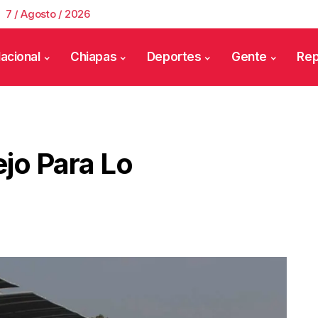
7 / Agosto / 2026
acional
Chiapas
Deportes
Gente
Rep
ejo Para Lo