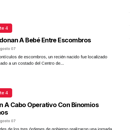
O
te 4
donan A Bebé Entre Escombros
gosto 07
ntículos de escombros, un recién nacido fue localizado
do a un costado del Centro de...
te 4
n A Cabo Operativo Con Binomios
nos
gosto 07
des de los tres órdenes de gobierno realizaron una jornada