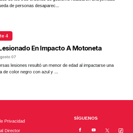
ueda de personas desaparec...
te 4
Lesionado En Impacto A Motoneta
gosto 07
rsas lesiones resultó un menor de edad al impactarse una
 de color negro con azul y ...
SÍGUENOS
de Privacidad
al Director