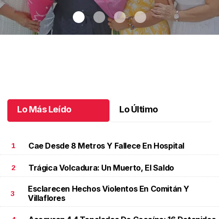
Una emotiva jubilación en educación especial
.
Una emotiva
jubilación en educación especial
Octubre 04 l
Lo Más Leído
Lo Último
Cae Desde 8 Metros Y Fallece En Hospital
1
Trágica Volcadura: Un Muerto, El Saldo
2
Esclarecen Hechos Violentos En Comitán Y
3
Villaflores