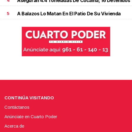
Aseguran 4.4 Toneladas De Cocaína; 16 Detenidos
4
A Balazos Lo Matan En El Patio De Su Vivienda
5
CONTINÚA VISITANDO
Contáctanos
Anúnciate en Cuarto Poder
Acerca de