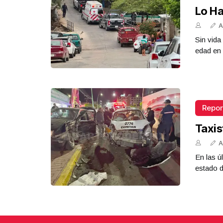
Lo Ha
A
Sin vid
edad en 
Repor
Taxis
A
En las ú
estado d