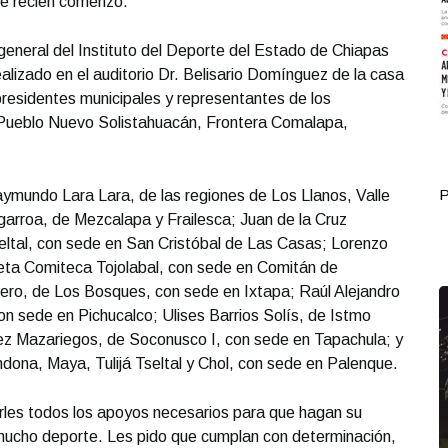
ue recién comenzó.
general del Instituto del Deporte del Estado de Chiapas
alizado en el auditorio Dr. Belisario Domínguez de la casa
residentes municipales y representantes de los
, Pueblo Nuevo Solistahuacán, Frontera Comalapa,
Portada Octubre 05
P
ymundo Lara Lara, de las regiones de Los Llanos, Valle
igarroa, de Mezcalapa y Frailesca; Juan de la Cruz
Tseltal, con sede en San Cristóbal de Las Casas; Lorenzo
seta Comiteca Tojolabal, con sede en Comitán de
ro, de Los Bosques, con sede en Ixtapa; Raúl Alejandro
on sede en Pichucalco; Ulises Barrios Solís, de Istmo
ez Mazariegos, de Soconusco I, con sede en Tapachula; y
dona, Maya, Tulijá Tseltal y Chol, con sede en Palenque.
rles todos los apoyos necesarios para que hagan su
ucho deporte. Les pido que cumplan con determinación,