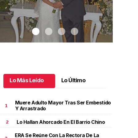
Lo Más Leído
Lo Último
Muere Adulto Mayor Tras Ser Embestido
1
Y Arrastrado
Lo Hallan Ahorcado En El Barrio Chino
2
aricarmen y Alejandro unieron sus vidas
.
Maricarmen
Autos clásic
 Alejandro unieron sus vidas
clásicos in
ERA Se Reúne Con La Rectora De La
ctubre 08 l
Octubre 07 