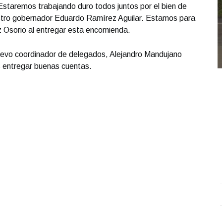
staremos trabajando duro todos juntos por el bien de
estro gobernador Eduardo Ramírez Aguilar. Estamos para
z Osorio al entregar esta encomienda.
 nuevo coordinador de delegados, Alejandro Mandujano
s entregar buenas cuentas.
Conferencia de prensa matutina. Miércoles 08 de
M
Octubre 2025 | Presidenta Claudia Sheinbaum
.
y
Conferencia de prensa matutina. Miércoles 08 de
O