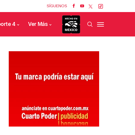
SÍGUENOS
orte 4
Ver Más