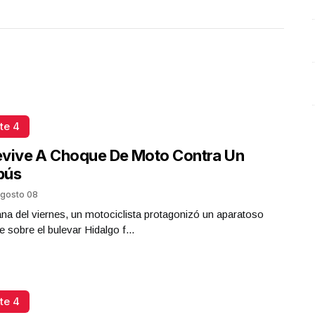
Octubre 2025 | Presidenta Claudia Sheinbaum
Octubre 08 l 10 Visitas
te 4
evive A Choque De Moto Contra Un
bús
gosto 08
a del viernes, un motociclista protagonizó un aparatoso
e sobre el bulevar Hidalgo f...
te 4