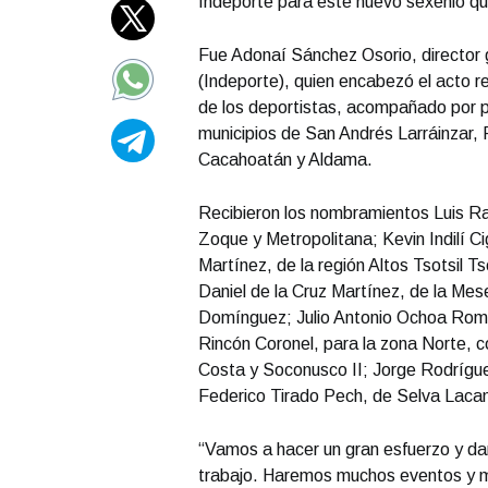
Indeporte para este nuevo sexenio q
Fue Adonaí Sánchez Osorio, director 
(Indeporte), quien encabezó el acto re
de los deportistas, acompañado por p
municipios de San Andrés Larráinzar
Cacahoatán y Aldama.
Recibieron los nombramientos Luis Ra
Zoque y Metropolitana; Kevin Indilí C
Martínez, de la región Altos Tsotsil 
Daniel de la Cruz Martínez, de la Me
Domínguez; Julio Antonio Ochoa Rome
Rincón Coronel, para la zona Norte, c
Costa y Soconusco II; Jorge Rodrígu
Federico Tirado Pech, de Selva Lacan
“Vamos a hacer un gran esfuerzo y da
trabajo. Haremos muchos eventos y m