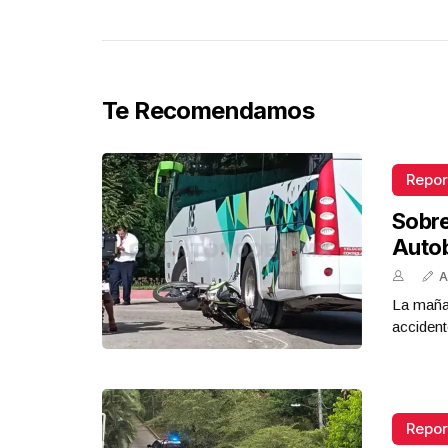
Te Recomendamos
Repor
Sobr
Auto
A
La mañan
accident
Repor