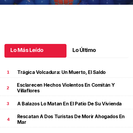
Santiago cumplió 3 años
.
Santiago cumplió 3 años
Octubre 03 l
Lo Más Leído
Lo Último
Trágica Volcadura: Un Muerto, El Saldo
1
Esclarecen Hechos Violentos En Comitán Y
2
Villaflores
A Balazos Lo Matan En El Patio De Su Vivienda
3
Rescatan A Dos Turistas De Morir Ahogados En
4
Mar