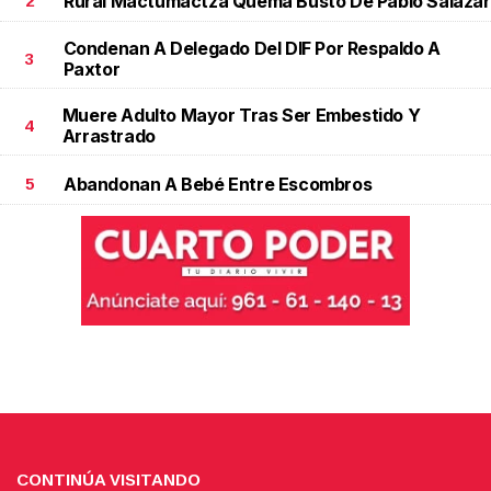
Rural Mactumactzá Quema Busto De Pablo Salazar
2
Condenan A Delegado Del DIF Por Respaldo A
3
Paxtor
Muere Adulto Mayor Tras Ser Embestido Y
4
Arrastrado
Abandonan A Bebé Entre Escombros
5
CONTINÚA VISITANDO