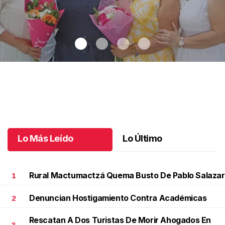
Una emotiva jubilación en educación especial
.
Una emotiva
jubilación en educación especial
Octubre 04 l
Lo Más Leído
Lo Último
Rural Mactumactzá Quema Busto De Pablo Salazar
1
Denuncian Hostigamiento Contra Académicas
2
Rescatan A Dos Turistas De Morir Ahogados En
3