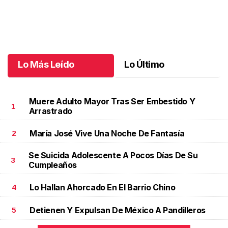
Doble dosis de diversión: Diego y José
.
Doble dosis de diversión:
Diego y José
Junio 05 l
Lo Más Leído
Lo Último
Muere Adulto Mayor Tras Ser Embestido Y
1
Arrastrado
María José Vive Una Noche De Fantasía
2
Se Suicida Adolescente A Pocos Días De Su
3
Cumpleaños
Lo Hallan Ahorcado En El Barrio Chino
4
Detienen Y Expulsan De México A Pandilleros
5