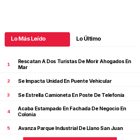
Un día especial para Aniela María
.
Un día especial para Aniela
María
Octubre 02 l
Lo Más Leído
Lo Último
Rescatan A Dos Turistas De Morir Ahogados En
1
Mar
Se Impacta Unidad En Puente Vehicular
2
Se Estrella Camioneta En Poste De Telefonía
3
Acaba Estampado En Fachada De Negocio En
4
Colonia
Avanza Parque Industrial De Llano San Juan
5