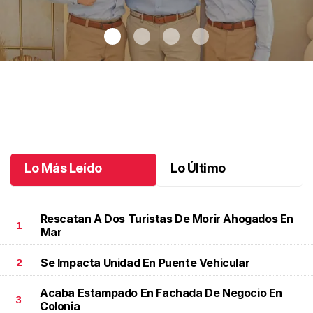
Recibiendo la eucaristía
.
Recibiendo la eucaristía
Julio 08 l
Lo Más Leído
Lo Último
Rescatan A Dos Turistas De Morir Ahogados En
1
Mar
Se Impacta Unidad En Puente Vehicular
2
Acaba Estampado En Fachada De Negocio En
3
Colonia