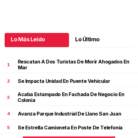
pecial
.
Una emotiva
Santiago cumplió 3 años
.
Santiago cu
Octubre 03 l
Lo Más Leído
Lo Último
Rescatan A Dos Turistas De Morir Ahogados En
1
Mar
Se Impacta Unidad En Puente Vehicular
2
Acaba Estampado En Fachada De Negocio En
3
Colonia
Avanza Parque Industrial De Llano San Juan
4
Se Estrella Camioneta En Poste De Telefonía
5