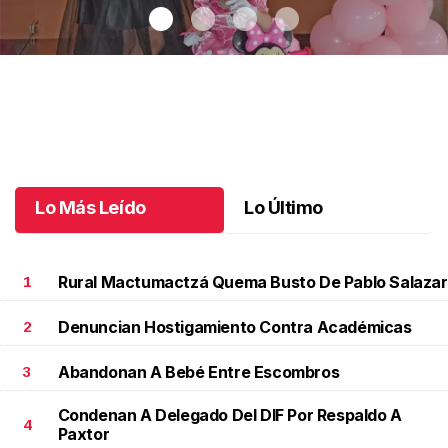
Un día especial para Aniela María
.
Un día especial para Aniela
María
Octubre 02 l
Lo Más Leído
Lo Último
Rural Mactumactzá Quema Busto De Pablo Salazar
1
Denuncian Hostigamiento Contra Académicas
2
Abandonan A Bebé Entre Escombros
3
Condenan A Delegado Del DIF Por Respaldo A
4
Paxtor