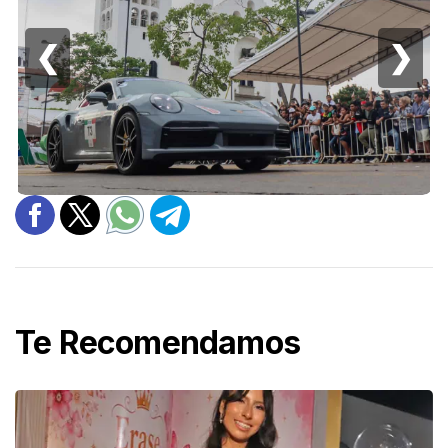
❮
❯
Te Recomendamos