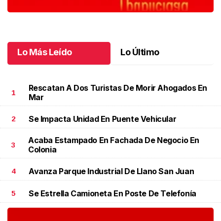
Lo Más Leído
Lo Último
Rescatan A Dos Turistas De Morir Ahogados En
1
Mar
Se Impacta Unidad En Puente Vehicular
2
Acaba Estampado En Fachada De Negocio En
3
Colonia
Avanza Parque Industrial De Llano San Juan
4
Se Estrella Camioneta En Poste De Telefonía
5