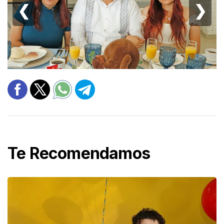
❮
❯
Te Recomendamos