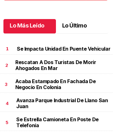
Lo Más Leído
Lo Último
Se Impacta Unidad En Puente Vehicular
1
Rescatan A Dos Turistas De Morir
2
Ahogados En Mar
Acaba Estampado En Fachada De
3
Negocio En Colonia
Avanza Parque Industrial De Llano San
4
Juan
Se Estrella Camioneta En Poste De
5
Telefonía