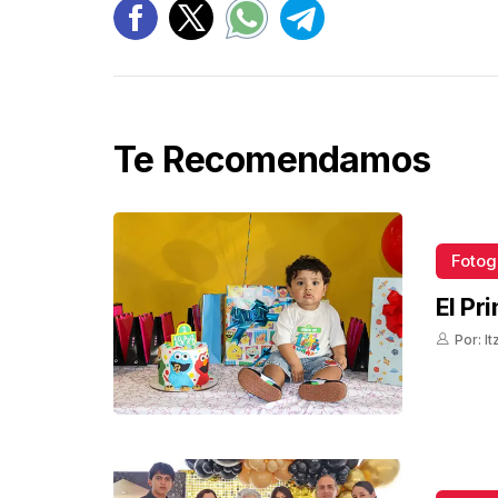
Te Recomendamos
Fotog
El Pr
Por: I