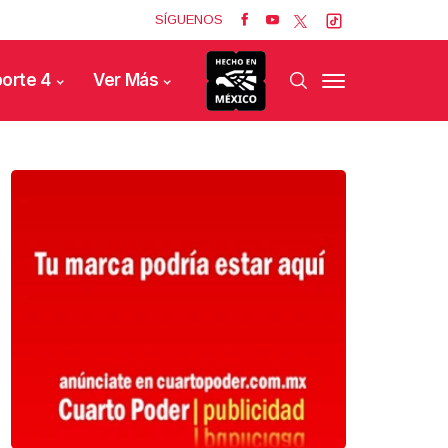
SÍGUENOS
orte 4
Ver Más