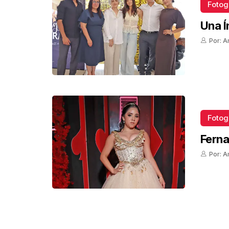
Fotog
Una Í
Por: A
Fotog
Ferna
Por: A