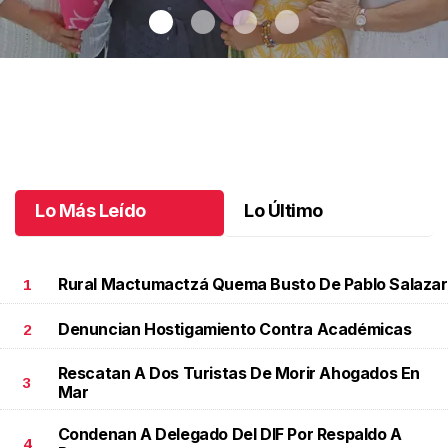
Una emotiva jubilación en educación especial
.
Una emotiva
jubilación en educación especial
Octubre 04 l
Lo Más Leído
Lo Último
Rural Mactumactzá Quema Busto De Pablo Salazar
1
Denuncian Hostigamiento Contra Académicas
2
Rescatan A Dos Turistas De Morir Ahogados En
3
Mar
Condenan A Delegado Del DIF Por Respaldo A
4