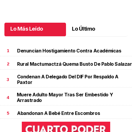
Una emotiva jubilación en educación especial
.
Una emotiva
jubilación en educación especial
Octubre 04 l
Lo Más Leído
Lo Último
Denuncian Hostigamiento Contra Académicas
1
Rural Mactumactzá Quema Busto De Pablo Salazar
2
Condenan A Delegado Del DIF Por Respaldo A
3
Paxtor
Muere Adulto Mayor Tras Ser Embestido Y
4
Arrastrado
Abandonan A Bebé Entre Escombros
5