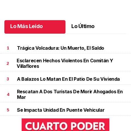
brillan en el Parents Day
Mayo 14 l
Lo Más Leído
Lo Último
Trágica Volcadura: Un Muerto, El Saldo
1
Esclarecen Hechos Violentos En Comitán Y
2
Villaflores
A Balazos Lo Matan En El Patio De Su Vivienda
3
Rescatan A Dos Turistas De Morir Ahogados En
4
Mar
Se Impacta Unidad En Puente Vehicular
5