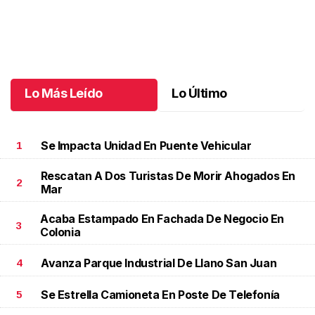
Santiago cumplió 3 años
.
Santiago cumplió 3 años
Octubre 03 l
Lo Más Leído
Lo Último
Se Impacta Unidad En Puente Vehicular
1
Rescatan A Dos Turistas De Morir Ahogados En
2
Mar
Acaba Estampado En Fachada De Negocio En
3
Colonia
Avanza Parque Industrial De Llano San Juan
4
Se Estrella Camioneta En Poste De Telefonía
5