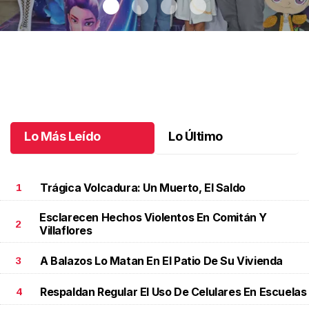
Ximena y su explosiva fiesta k-pop
.
Ximena y su explosiva fiesta
k-pop
Junio 26 l
Lo Más Leído
Lo Último
Trágica Volcadura: Un Muerto, El Saldo
1
Esclarecen Hechos Violentos En Comitán Y
2
Villaflores
A Balazos Lo Matan En El Patio De Su Vivienda
3
Respaldan Regular El Uso De Celulares En Escuelas
4