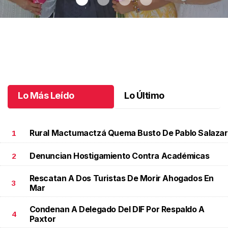
Una emotiva jubilación en educación especial
.
Una emotiva
jubilación en educación especial
Octubre 04 l
Lo Más Leído
Lo Último
Rural Mactumactzá Quema Busto De Pablo Salazar
1
Denuncian Hostigamiento Contra Académicas
2
Rescatan A Dos Turistas De Morir Ahogados En
3
Mar
Condenan A Delegado Del DIF Por Respaldo A
4
Paxtor