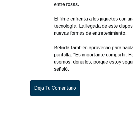
entre rosas.
El filme enfrenta a los juguetes con u
tecnología. La llegada de este disposi
nuevas formas de entretenimiento.
Belinda también aprovechó para hablar
pantalla. “Es importante compartir. Ha
usemos, donarlos, porque estoy segura
señaló.
Deja Tu Comentario
Conferencia de prensa matutina. Lunes 15 de 
| Presidenta Claudia Sheinbaum
.
Conferencia
prensa matutina. Lunes 15 de Junio 2026 |