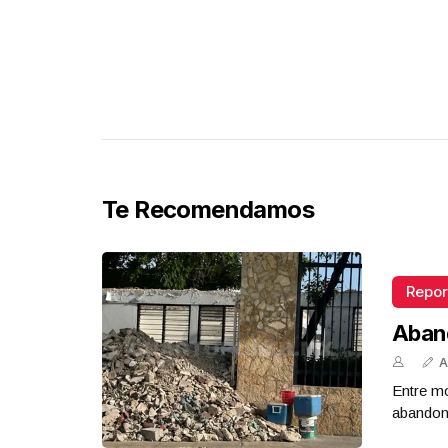
Presidenta Claudia Sheinbaum
Junio 15 l 5 Visitas
Te Recomendamos
Repor
Aban
A
Entre mo
abandona