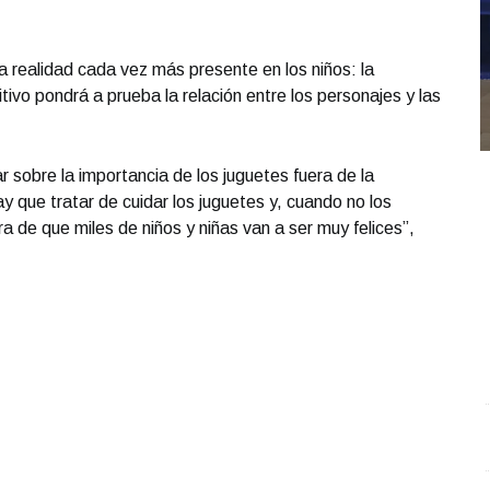
na realidad cada vez más presente en los niños: la
tivo pondrá a prueba la relación entre los personajes y las
 sobre la importancia de los juguetes fuera de la
y que tratar de cuidar los juguetes y, cuando no los
 de que miles de niños y niñas van a ser muy felices”,
Junio 2026
Un paso más cerca de su vida profesional
.
Un paso
B
 de
más cerca de su vida profesional
a
Junio 16 l
J