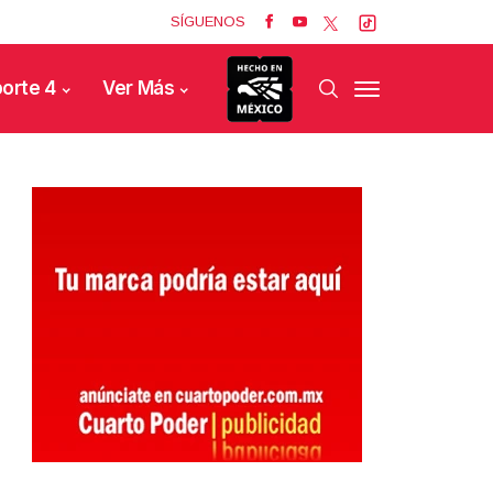
SÍGUENOS
orte 4
Ver Más