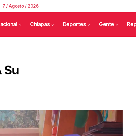
7 / Agosto / 2026
acional
Chiapas
Deportes
Gente
Rep
A Su