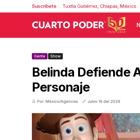
Suscríbete
Tuxtla Gutiérrez, Chiapas, México
N
Gente
Show
Belinda Defiende 
Personaje
Por: México/Agencias
Junio 16 del 2026