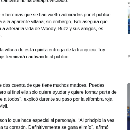
 y cantante no ha desaprovechado.
 a heroínas que se han vuelto admiradas por el público.
a a la aparente villana; sin embargo, Beli asegura que
ega a alterar la vida de Woody, Buzz y sus amigos, es
.
 villana de esta quinta entrega de la franquicia Toy
Portada Junio 16
P
je terminará cautivando al público.
te das cuenta de que tiene muchos matices. Puedes
o al final ella solo quiere ayudar y quiere formar parte de
le a todos”, explicó durante su paso por la alfombra roja
Mall.
on lo que hace especial al personaje. “Al principio la ves
a tu corazón. Definitivamente se gana el mío”, afirmó