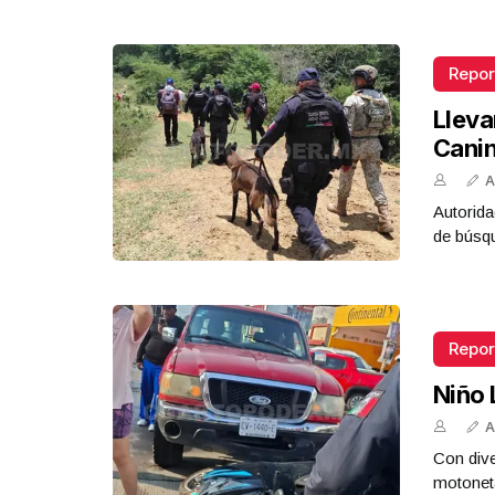
Repor
Lleva
Cani
A
Autorida
de búsq
Repor
Niño 
A
Con dive
motoneta