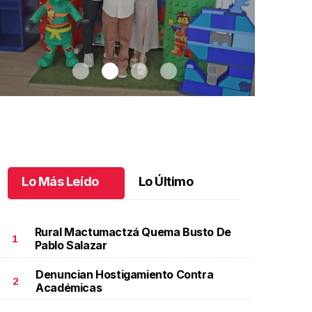
Lo Más Leído
Lo Último
Rural Mactumactzá Quema Busto De
1
Pablo Salazar
Denuncian Hostigamiento Contra
ernardo festejó 9 años de vida
.
Bernardo festejó 9
#Noticiero T
2
Académicas
ños de vida
#Noticiero
unio 15 l
Junio 15 l 4 