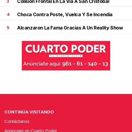
Colisión Frontal En La Vía A San Cristóbal
3
Choca Contra Poste, Vuelca Y Se Incendia
4
Alcanzaron La Fama Gracias A Un Reality Show
5
CONTINÚA VISITANDO
Contáctanos
Anúnciate en Cuarto Poder