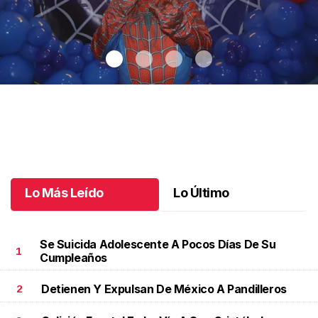
Santiago cumplió 3 años
.
Santiago cumplió 3 años
Octubre 03 l
Lo Más Leído
Lo Último
Se Suicida Adolescente A Pocos Días De Su
1
Cumpleaños
Detienen Y Expulsan De México A Pandilleros
2