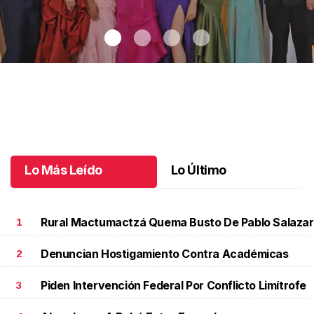
Un paso más cerca de su vida profesional
.
Un paso más cerca de
su vida profesional
Junio 16 l
Lo Más Leído
Lo Último
Rural Mactumactzá Quema Busto De Pablo Salazar
1
Denuncian Hostigamiento Contra Académicas
2
Piden Intervención Federal Por Conflicto Limítrofe
3