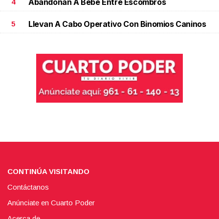
Abandonan A Bebé Entre Escombros
4
Llevan A Cabo Operativo Con Binomios Caninos
5
CONTINÚA VISITANDO
Contáctanos
Anúnciate en Cuarto Poder
Acerca de