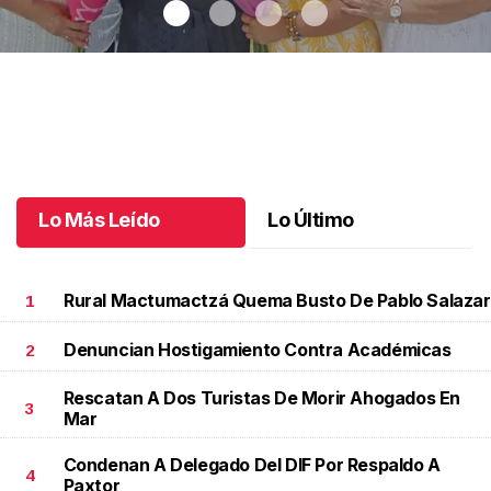
Una emotiva jubilación en educación especial
.
Una emotiva
jubilación en educación especial
Octubre 04 l
Lo Más Leído
Lo Último
Rural Mactumactzá Quema Busto De Pablo Salazar
1
Denuncian Hostigamiento Contra Académicas
2
Rescatan A Dos Turistas De Morir Ahogados En
3
Mar
Condenan A Delegado Del DIF Por Respaldo A
4
Paxtor