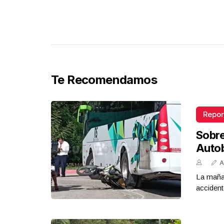
Te Recomendamos
Repor
Sobr
Auto
A
La mañan
accident