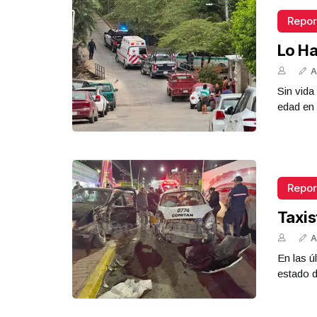
Repor
Lo Ha
A
Sin vid
edad en 
Repor
Taxis
A
En las ú
estado d