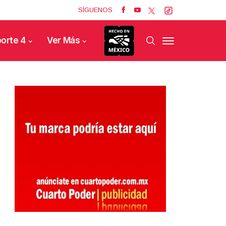
SÍGUENOS
orte 4
Ver Más