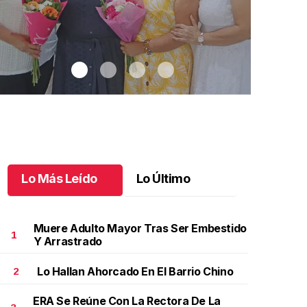
Lo Más Leído
Lo Último
Muere Adulto Mayor Tras Ser Embestido
1
Y Arrastrado
Lo Hallan Ahorcado En El Barrio Chino
2
na emotiva jubilación en educación especial
.
Una
Santiago cu
motiva jubilación en educación especial
Octubre 03 
ERA Se Reúne Con La Rectora De La
ctubre 04 l