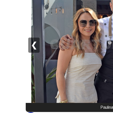
❮
Paulin