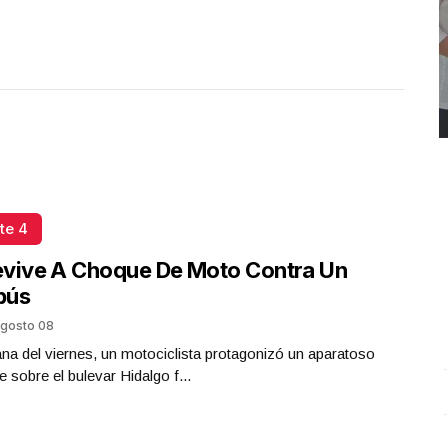
te 4
evive A Choque De Moto Contra Un
bús
gosto 08
a del viernes, un motociclista protagonizó un aparatoso
e sobre el bulevar Hidalgo f...
REPORTE4 | 03 10 2025 con Rodolfo Flores
.
U
REPORTE4 | 03 10 2025 con Rodolfo Flores
e
Octubre 03 l 10 Visitas
O