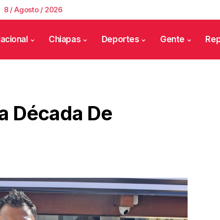
8 / Agosto / 2026
acional
Chiapas
Deportes
Gente
Rep
na Década De