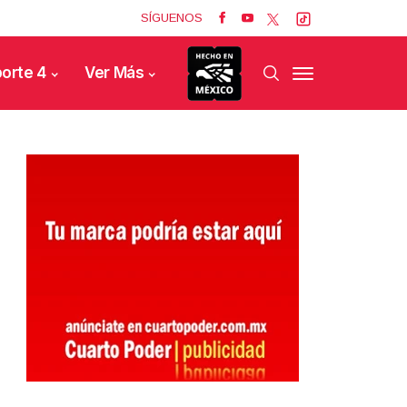
SÍGUENOS
orte 4
Ver Más