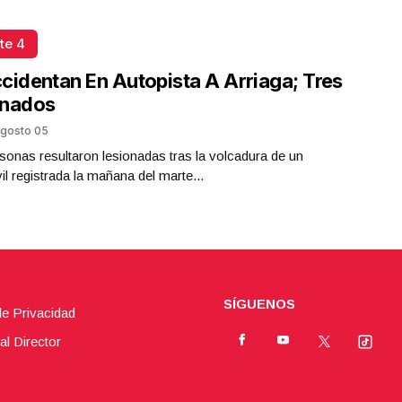
te 4
cidentan En Autopista A Arriaga; Tres
onados
gosto 05
sonas resultaron lesionadas tras la volcadura de un
l registrada la mañana del marte...
SÍGUENOS
de Privacidad
al Director