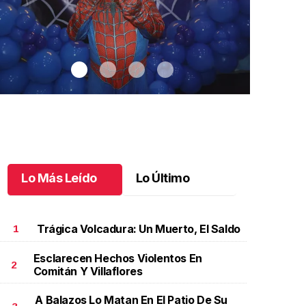
Lo Más Leído
Lo Último
Trágica Volcadura: Un Muerto, El Saldo
1
Esclarecen Hechos Violentos En
2
Comitán Y Villaflores
antiago cumplió 3 años
.
Santiago cumplió 3 años
Un día espec
Aniela Mar
ctubre 03 l
A Balazos Lo Matan En El Patio De Su
Octubre 02 