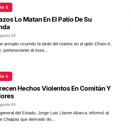
Plástico
te 4
Octubre 02 l 5 Visitas
azos Lo Matan En El Patio De Su
enda
gosto 05
e armado ocurrido la tarde del martes en el ejido Efraín A.
z, perteneciente al muni...
te 4
recen Hechos Violentos En Comitán Y
flores
gosto 05
l general del Estado, Jorge Luis Llaven Abarca, informó al
e Chiapas que derivado de...