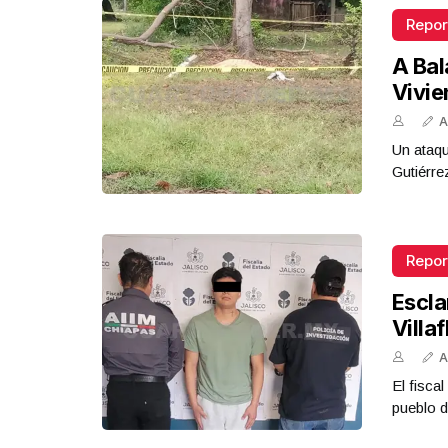
Repor
A Bal
Vivi
A
Un ataqu
Gutiérre
Repor
Escla
Villa
A
El fisca
pueblo d