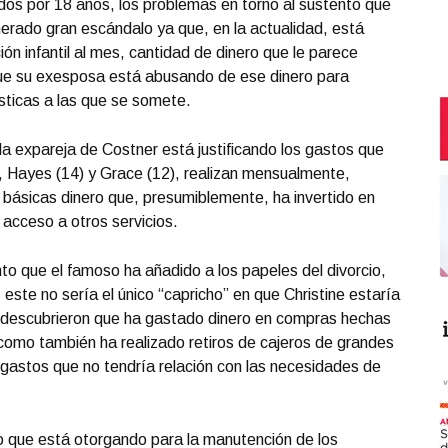
dos por 18 años, los problemas en torno al sustento que
nerado gran escándalo ya que, en la actualidad, está
n infantil al mes, cantidad de dinero que le parece
que su exesposa está abusando de ese dinero para
ásticas a las que se somete.
a expareja de Costner está justificando los gastos que
), Hayes (14) y Grace (12), realizan mensualmente,
básicas dinero que, presumiblemente, ha invertido en
 acceso a otros servicios.
o que el famoso ha añadido a los papeles del divorcio,
este no sería el único “capricho” en que Christine estaría
én descubrieron que ha gastado dinero en compras hechas
como también ha realizado retiros de cajeros de grandes
gastos que no tendría relación con las necesidades de
ro que está otorgando para la manutención de los