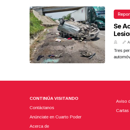
Repor
Se Ac
Lesi
A
Tres per
automóvi
CONTINÚA VISITANDO
Aviso 
Contáctanos
Cartas 
Anúnciate en Cuarto Poder
Acerca de