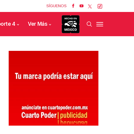
SÍGUENOS
orte 4
Ver Más