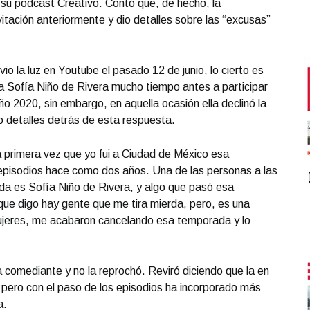
 su podcast Creativo. Contó que, de hecho, la
tación anteriormente y dio detalles sobre las “excusas”
io la luz en Youtube el pasado 12 de junio, lo cierto es
a Sofía Niño de Rivera mucho tiempo antes a participar
 2020, sin embargo, en aquella ocasión ella declinó la
io detalles detrás de esta respuesta.
a primera vez que yo fui a Ciudad de México esa
isodios hace como dos años. Una de las personas a las
a es Sofía Niño de Rivera, y algo que pasó esa
ue digo hay gente que me tira mierda, pero, es una
ujeres, me acabaron cancelando esa temporada y lo
a comediante y no la reprochó. Reviró diciendo que la en
, pero con el paso de los episodios ha incorporado más
a.