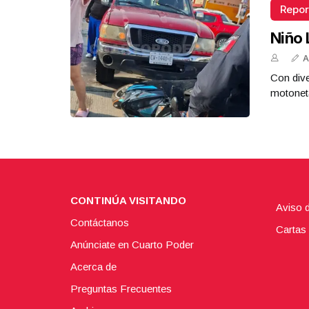
Repor
Niño 
A
Con dive
motoneta
CONTINÚA VISITANDO
Aviso 
Contáctanos
Cartas 
Anúnciate en Cuarto Poder
Acerca de
Preguntas Frecuentes