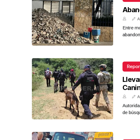
Aban
A
Entre mo
abandona
Repor
Lleva
Cani
A
Autorida
de búsq