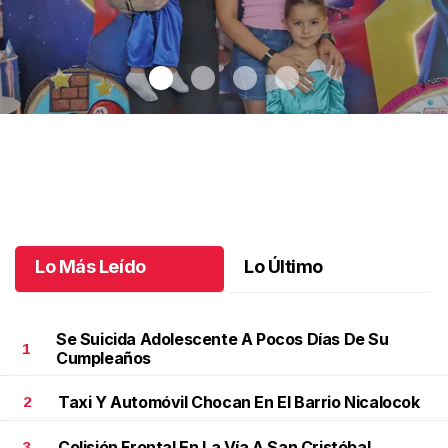
Increíble cumpleaños doble de Lucca y Helena
.
Increíble
cumpleaños doble de Lucca y Helena
Mayo 27 l
Lo Más Leído
Lo Último
Se Suicida Adolescente A Pocos Días De Su
1
Cumpleaños
Taxi Y Automóvil Chocan En El Barrio Nicalocok
2
Colisión Frontal En La Vía A San Cristóbal
3