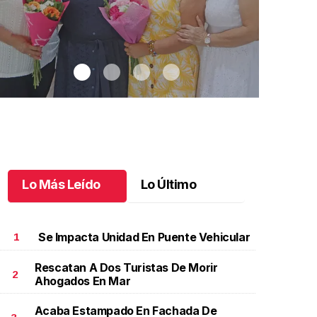
Lo Más Leído
Lo Último
Se Impacta Unidad En Puente Vehicular
1
Rescatan A Dos Turistas De Morir
2
Ahogados En Mar
na emotiva jubilación en educación especial
.
Una
Santiago cu
motiva jubilación en educación especial
Octubre 03 
Acaba Estampado En Fachada De
ctubre 04 l