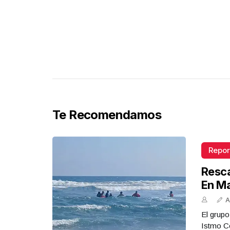
Te Recomendamos
Repor
Resca
En M
A
El grupo
Istmo Co