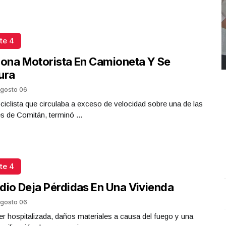
te 4
iona Motorista En Camioneta Y Se
ura
gosto 06
iclista que circulaba a exceso de velocidad sobre una de las
es de Comitán, terminó ...
te 4
dio Deja Pérdidas En Una Vivienda
REPORTE4 | 03 10 2025 con Rodolfo Flores
.
U
gosto 06
REPORTE4 | 03 10 2025 con Rodolfo Flores
e
r hospitalizada, daños materiales a causa del fuego y una
Octubre 03 l 10 Visitas
O