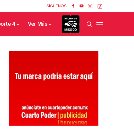
SÍGUENOS
orte 4
Ver Más