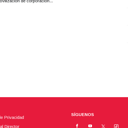
ovilización de corporacion...
SÍGUENOS
de Privacidad
al Director