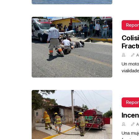
Repor
Colis
Fract
A
Un motoc
vialidad
Repor
Incen
A
Una muje