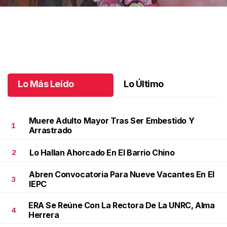
Un día especial para Aniela María
.
Un día especial para Aniela
María
Octubre 02 l
Lo Más Leído
Lo Último
Muere Adulto Mayor Tras Ser Embestido Y
1
Arrastrado
Lo Hallan Ahorcado En El Barrio Chino
2
Abren Convocatoria Para Nueve Vacantes En El
3
IEPC
ERA Se Reúne Con La Rectora De La UNRC, Alma
4
Herrera