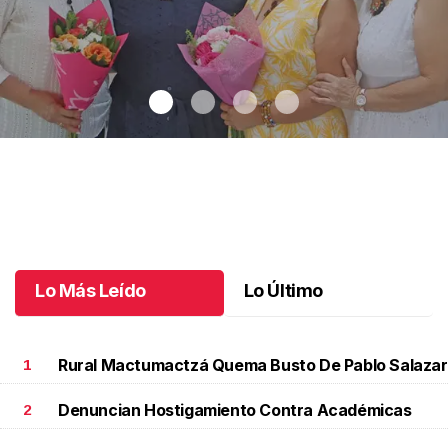
Una emotiva jubilación en educación especial
.
Una emotiva
jubilación en educación especial
Octubre 04 l
Lo Más Leído
Lo Último
Rural Mactumactzá Quema Busto De Pablo Salazar
1
Denuncian Hostigamiento Contra Académicas
2