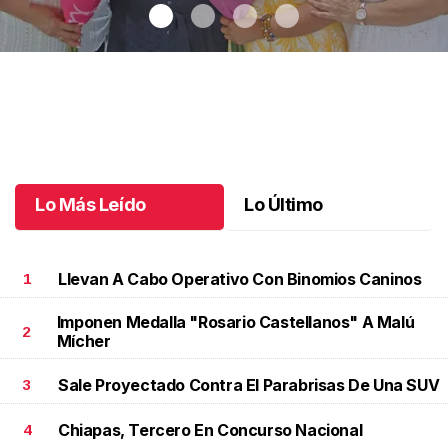
Una emotiva jubilación en educación especial
.
Una emotiva
jubilación en educación especial
Octubre 04 l
Lo Más Leído
Lo Último
Llevan A Cabo Operativo Con Binomios Caninos
1
Imponen Medalla "Rosario Castellanos" A Malú
2
Mícher
Sale Proyectado Contra El Parabrisas De Una SUV
3
Chiapas, Tercero En Concurso Nacional
4