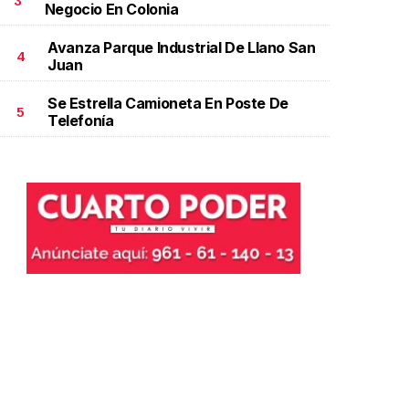
3
Negocio En Colonia
ctubre 20 l
Avanza Parque Industrial De Llano San
4
Juan
Se Estrella Camioneta En Poste De
5
Telefonía