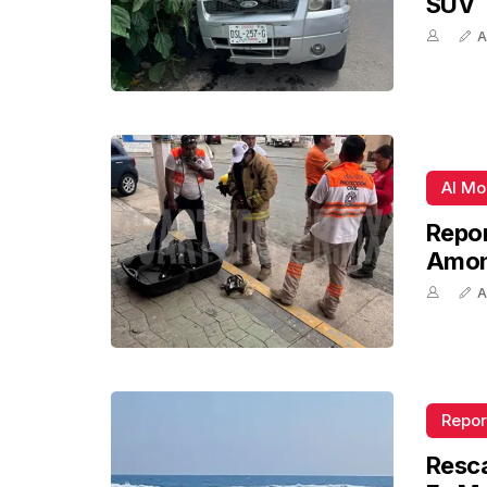
SUV
A
Al M
Repor
Amon
A
Repor
Resca