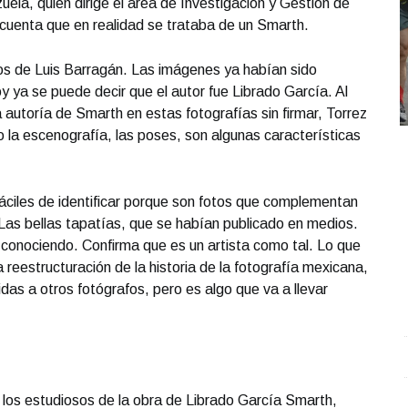
ela, quien dirige el área de Investigación y Gestión de
 cuenta que en realidad se trataba de un Smarth.
os de Luis Barragán. Las imágenes ya habían sido
y ya se puede decir que el autor fue Librado García. Al
la autoría de Smarth en estas fotografías sin firmar, Torrez
 la escenografía, las poses, son algunas características
áciles de identificar porque son fotos que complementan
a Las bellas tapatías, que se habían publicado en medios.
onociendo. Confirma que es un artista como tal. Lo que
a reestructuración de la historia de la fotografía mexicana,
das a otros fotógrafos, pero es algo que va a llevar
REPORTE4 | 17 10 2025 con Rodolfo Flores
.
C
REPORTE4 | 17 10 2025 con Rodolfo Flores
c
e los estudiosos de la obra de Librado García Smarth,
c
Octubre 17 l 13 Visitas