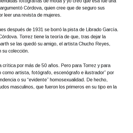
pléndidas fotografías de moda y yo creo que esa fue una
 argumentó Córdova, quien cree que de seguro sus
r leer una revista de mujeres.
ues después de 1931 se borró la pista de Librado García.
Córdova. Torrez tiene la teoría de que, tras dejar la
rth se las quedó su amigo, el artista Chucho Reyes,
 su colección.
la crítica por más de 50 años. Pero para Torrez y para
como artista, fotógrafo, escenógrafo e ilustrador” por
cendencia o su “evidente” homosexualidad. De hecho,
dos masculinos, que fueron los primeros en su tipo en la