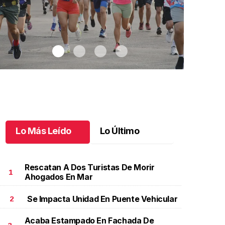
Lo Más Leído
Lo Último
Rescatan A Dos Turistas De Morir
1
Ahogados En Mar
Se Impacta Unidad En Puente Vehicular
2
arrera Ceramat 2025 reúne a más de cinco mil
Tux Open 20
orredores
.
Carrera Ceramat 2025 reúne a más de
2025 de el
Acaba Estampado En Fachada De
inco mil corredores
Octubre 20 