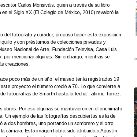
scritor Carlos Monsiváis, quien a través de su libro
 en el Siglo XX (El Colegio de México, 2010) revaloró la
so del fotógrafo y curador, propuso hacer esta exposición
anquillo y con préstamos de colecciones privadas y
 Museo Nacional de Arte, Fundación Televisa, Casa Luis
a, por mencionar algunas. Sin embargo, mientras se
Portada Octubre 17
P
ás creaciones.
ce poco más de un año, el museo tenía registradas 19
este proyecto el número creció a 70. Lo que convierte a
de fotografías de Smarth hasta la fecha”, afirmó Torrez.
s obras. Por eso algunas se mantuvieron en el anonimato
e. Un ejemplo de las fotografías descubiertas es la de
tó a dos hombres, uno portando un sombrero y el otro
 la cámara. Esta imagen había sido atribuida a Agustín