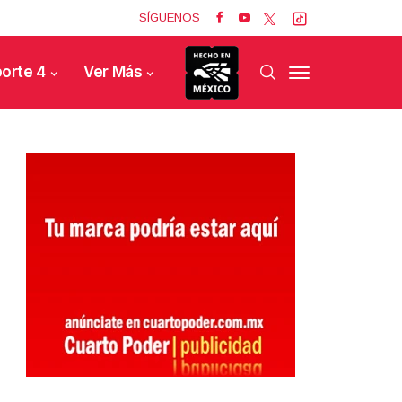
SÍGUENOS
orte 4
Ver Más