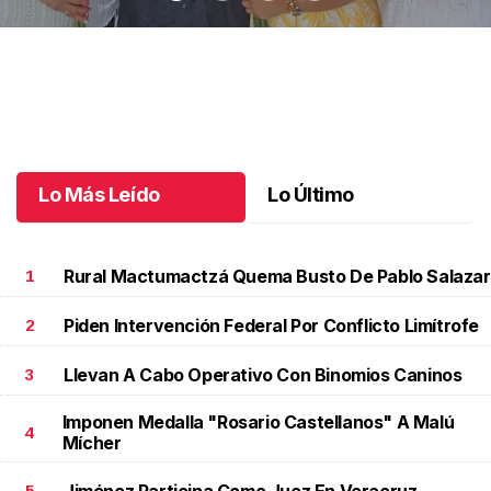
Una emotiva jubilación en educación especial
.
Una emotiva
jubilación en educación especial
Octubre 04 l
Lo Más Leído
Lo Último
Rural Mactumactzá Quema Busto De Pablo Salazar
1
Piden Intervención Federal Por Conflicto Limítrofe
2
Llevan A Cabo Operativo Con Binomios Caninos
3
Imponen Medalla "Rosario Castellanos" A Malú
4
Mícher
Jiménez Participa Como Juez En Veracruz
5