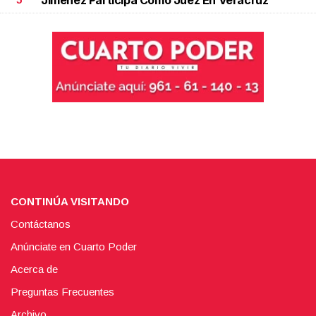
CONTINÚA VISITANDO
Contáctanos
Anúnciate en Cuarto Poder
Acerca de
Preguntas Frecuentes
Archivo