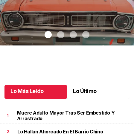
Autos clásicos invaden Tuxtla Gutiérrez
.
Autos clásicos invaden
Tuxtla Gutiérrez
Octubre 07 l
Lo Más Leído
Lo Último
Muere Adulto Mayor Tras Ser Embestido Y
1
Arrastrado
Lo Hallan Ahorcado En El Barrio Chino
2