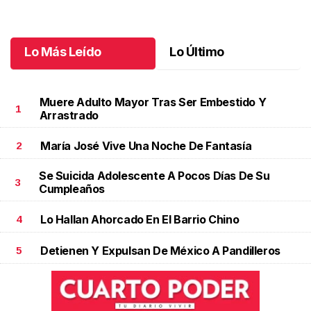
jubilación en educación especial
Octubre 04 l
Lo Más Leído
Lo Último
Muere Adulto Mayor Tras Ser Embestido Y
1
Arrastrado
María José Vive Una Noche De Fantasía
2
Se Suicida Adolescente A Pocos Días De Su
3
Cumpleaños
Lo Hallan Ahorcado En El Barrio Chino
4
Detienen Y Expulsan De México A Pandilleros
5