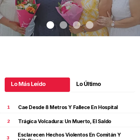
Una emotiva jubilación en educación especial
.
Una emotiva
jubilación en educación especial
Octubre 04 l
Lo Más Leído
Lo Último
Cae Desde 8 Metros Y Fallece En Hospital
1
Trágica Volcadura: Un Muerto, El Saldo
2
Esclarecen Hechos Violentos En Comitán Y
3