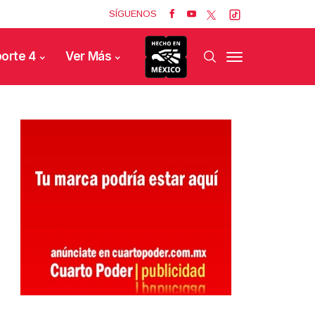
SÍGUENOS
orte 4
Ver Más