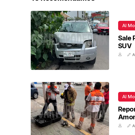
Al M
Sale 
SUV
A
Al M
Repor
Amon
A