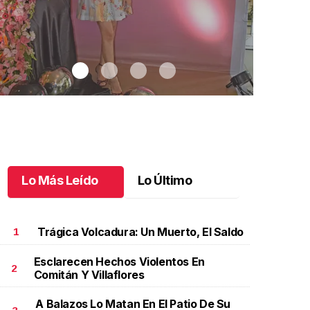
Lo Más Leído
Lo Último
Trágica Volcadura: Un Muerto, El Saldo
1
Esclarecen Hechos Violentos En
2
Comitán Y Villaflores
elebrando a Cristina
.
Celebrando a Cristina
Chapulineros
sorprende a
ctubre 14 l
A Balazos Lo Matan En El Patio De Su
Octubre 14 