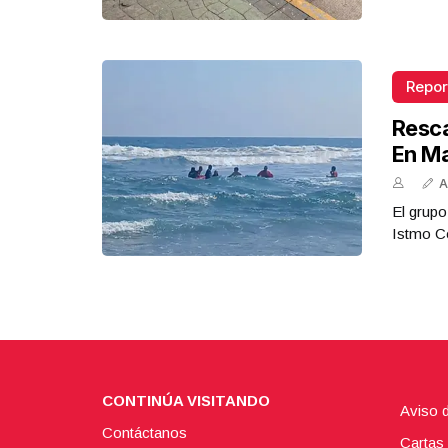
Repor
Resca
En M
A
El grupo
Istmo Co
CONTINÚA VISITANDO
Aviso 
Contáctanos
Cartas 