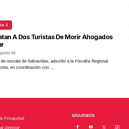
Presidenta Claudia Sheinbaum
Octubre 13 l 7 Visitas
te 4
tan A Dos Turistas De Morir Ahogados
ar
gosto 06
 de rescate de Salvavidas, adscrito a la Fiscalía Regional
sta, en coordinación con ...
SÍGUENOS
de Privacidad
al Director