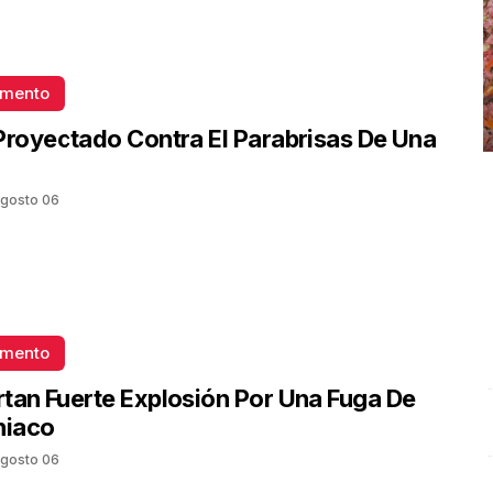
omento
Proyectado Contra El Parabrisas De Una
gosto 06
omento
tan Fuerte Explosión Por Una Fuga De
iaco
Conferencia de prensa en vivo. Lunes 13 de octubre
C
gosto 06
2025 | Presidenta Claudia Sheinbaum
.
Conferencia de
O
prensa en vivo. Lunes 13 de octubre 2025 |